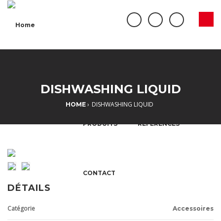
Jump to navigation
ACCUEIL
À PROPOS
DISHWASHING LIQUID
›
DISHWASHING LIQUID
HOME
Y
O
PRODUITS
RÉFÉRENCES
U
A
CONTACT
R
DÉTAILS
E
Catégorie
Accessoires
H