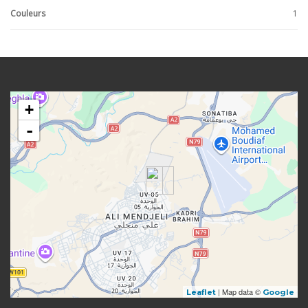
E
Couleurs
1
R
E
+
-
| Map data ©
Leaflet
Google