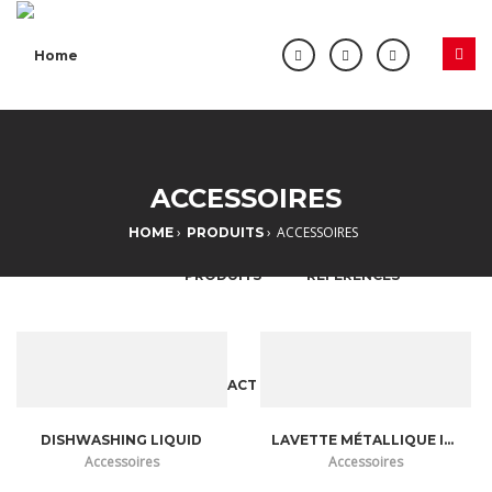
Jump to navigation
ACCUEIL
À PROPOS
ACCESSOIRES
›
›
ACCESSOIRES
HOME
PRODUITS
Y
O
PRODUITS
RÉFÉRENCES
U
A
CONTACT
R
E
DISHWASHING LIQUID
LAVETTE MÉTALLIQUE INOX
Accessoires
Accessoires
H